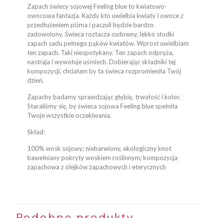
Zapach świecy sojowej Feeling blue to kwiatowo-
owocowa fantazja. Każdy kto uwielbia kwiaty i owoce z
przedłużeniem piżma i paczuli będzie bardzo
zadowolony. Świeca roztacza cudowny, lekko słodki
zapach sadu pełnego pąków kwiatów. Wprost uwielbiam
ten zapach. Taki niespotykany. Ten zapach odpręża,
nastraja i wywołuje uśmiech. Dobierając składniki tej
kompozycji, chciałam by ta świeca rozpromieniła Twój
dzień.
Zapachy badamy sprawdzając głębię, trwałość i kolor.
Staraliśmy się, by świeca sojowa Feeling blue spełniła
Twoje wszystkie oczekiwania.
Skład:
100% wosk sojowy; niebarwiony, ekologiczny knot
bawełniany pokryty woskiem roślinnym; kompozycja
zapachowa z olejków zapachowych i eterycznych
Podobne produkty