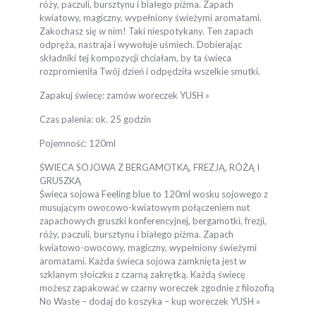
róży, paczuli, bursztynu i białego piżma. Zapach
kwiatowy, magiczny, wypełniony świeżymi aromatami.
Zakochasz się w nim! Taki niespotykany. Ten zapach
odpręża, nastraja i wywołuje uśmiech. Dobierając
składniki tej kompozycji chciałam, by ta świeca
rozpromieniła Twój dzień i odpędziła wszelkie smutki.
Zapakuj świecę: zamów woreczek YUSH »
Czas palenia: ok. 25 godzin
Pojemność: 120ml
ŚWIECA SOJOWA Z BERGAMOTKĄ, FREZJĄ, RÓŻĄ I
GRUSZKĄ
Świeca sojowa Feeling blue to 120ml wosku sojowego z
musującym owocowo-kwiatowym połączeniem nut
zapachowych gruszki konferencyjnej, bergamotki, frezji,
róży, paczuli, bursztynu i białego piżma. Zapach
kwiatowo-owocowy, magiczny, wypełniony świeżymi
aromatami. Każda świeca sojowa zamknięta jest w
szklanym słoiczku z czarną zakrętką. Każdą świecę
możesz zapakować w czarny woreczek zgodnie z filozofią
No Waste – dodaj do koszyka – kup woreczek YUSH »