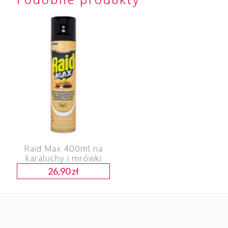
Raid Max 400ml na
karaluchy i mrówki
26,90
zł