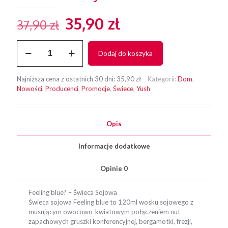
Pierwotna
Aktualna
35,90
zł
37,90
zł
cena
cena
ilość
wynosiła:
wynosi:
Dodaj do koszyka
Yush
37,90 zł.
35,90 zł.
Feeling
Blue
Najniższa cena z ostatnich 30 dni:
35,90
zł
Kategorii:
Dom
,
świeca
Nowości
,
Producenci
,
Promocje
,
Świece
,
Yush
sojowa
120ml
Opis
Informacje dodatkowe
Opinie
0
Feeling blue? – Świeca Sojowa
Świeca sojowa Feeling blue to 120ml wosku sojowego z
musującym owocowo-kwiatowym połączeniem nut
zapachowych gruszki konferencyjnej, bergamotki, frezji,