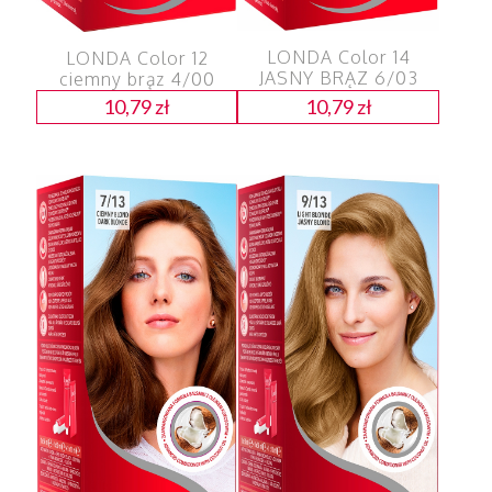
LONDA Color 14
LONDA Color 12
JASNY BRĄZ 6/03
ciemny brąz 4/00
10,79
zł
10,79
zł