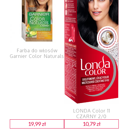
Farba do włosów
Garnier Color Naturals
LONDA Color 11
CZARNY 2/0
19,99
zł
10,79
zł