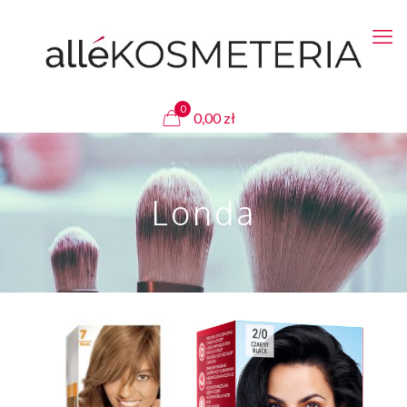
0
0,00
zł
Londa