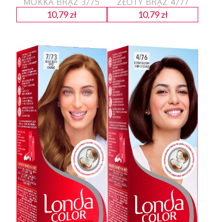
MOKKA BRĄZ 3/75
ZŁOTY BRĄZ 4/77
10,79
zł
10,79
zł