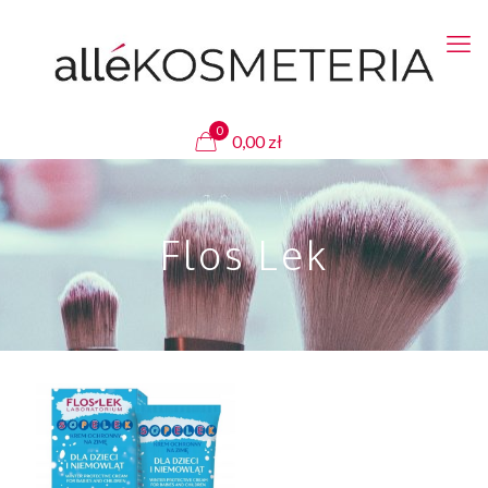
0
0,00
zł
Flos Lek