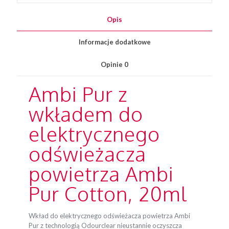
Bawełniany
Kwiat
Opis
20ml
Informacje dodatkowe
Opinie
0
Ambi Pur z
wkładem do
elektrycznego
odświeżacza
powietrza Ambi
Pur Cotton, 20ml
Wkład do elektrycznego odświeżacza powietrza Ambi
Pur z technologią Odourclear nieustannie oczyszcza