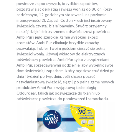
powietrze z uporczywych, brzydkich zapachów,
pozostawiając delikatną i świeżą woń aż do 80 dni (przy
codziennym, 12-godzinnym stosowaniu na poziomie
intensywności 2). Zapach Cotton Fresh jest inspirowany
świeżością czystej, białej bawełny. Stwórz przyjemny
nastrój dzięki elektrycznemu odświeżaczowi powietrza
Ambi Pur i jego szerokiej gamie wysokiej jakości
aromatów. Ambi Pur eliminuje brzydkie zapachy,
pozwalając Tobie i Twoim gościom cieszyć się pełną
świeżości wonią. Używaj wkładów do elektrycznych
odświeżaczy powietrza Ambi Pur tylko z urządzeniami
Ambi Pur, sprzedawanymi oddzielnie, aby wypełnić swój
dom świeżością i zapachem, który będziesz czuć dzień po
dniu i tydzień po tygodniu. Jeśli chcesz poczuć
natychmiastową świeżość, sięgnij po pełną gamę nowych
produktów Ambi Pur z wyjątkową technologią
Odourclear, takich jak odświeżacze do tkanin lub
odświeżacze powietrza do pomieszczeń i samochodu.