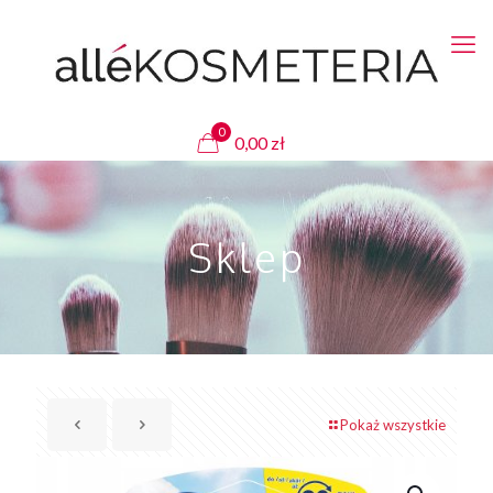
0
0,00
zł
Sklep
Pokaż wszystkie