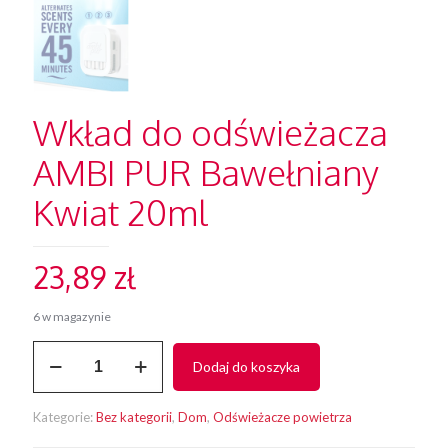
Wkład do odświeżacza
AMBI PUR Bawełniany
Kwiat 20ml
23,89
zł
6 w magazynie
ilość
Dodaj do koszyka
Wkład
do
odświeżacza
Kategorie:
Bez kategorii
,
Dom
,
Odświeżacze powietrza
AMBI
PUR