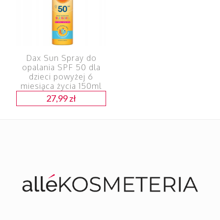
Dax Sun Spray do
opalania SPF 50 dla
dzieci powyżej 6
miesiąca życia 150ml
27,99
zł