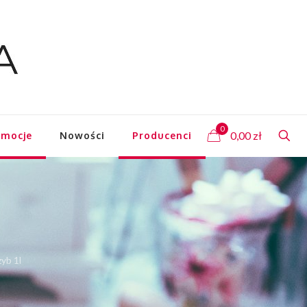
0
0,00
zł
omocje
Nowości
Producenci
yb 1l