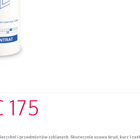
szyb
1l
 175
rzchni i przedmiotów szklanych. Skutecznie usuwa brud, kurz i zatł