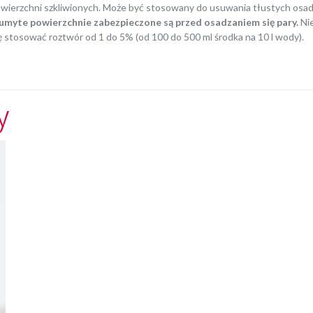
 powierzchni szkliwionych. Może być stosowany do usuwania tłustych osa
umyte powierzchnie zabezpieczone są przed osadzaniem się pary.
Nie
ę stosować roztwór od 1 do 5% (od 100 do 500 ml środka na 10 l wody).
y