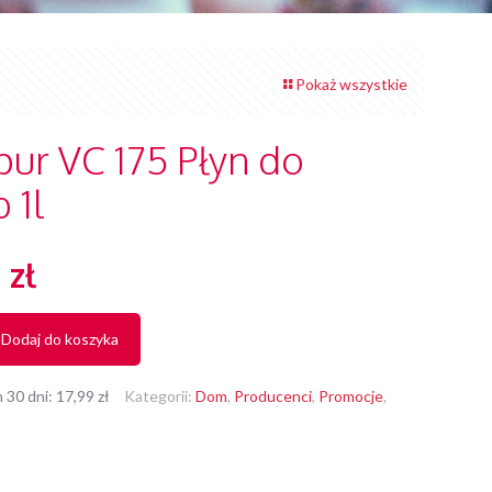
Pokaż wszystkie
pur VC 175 Płyn do
 1l
wotna
Aktualna
9
zł
cena
siła:
wynosi:
Dodaj do koszyka
 zł.
17,99 zł.
h 30 dni:
17,99
zł
Kategorii:
Dom
,
Producenci
,
Promocje
,