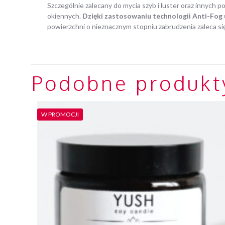
Szczególnie zalecany do mycia szyb i luster oraz innych
okiennych.
Dzięki zastosowaniu technologii Anti-Fog 
powierzchni o nieznacznym stopniu zabrudzenia zaleca si
Podobne produkt
W PROMOCJI