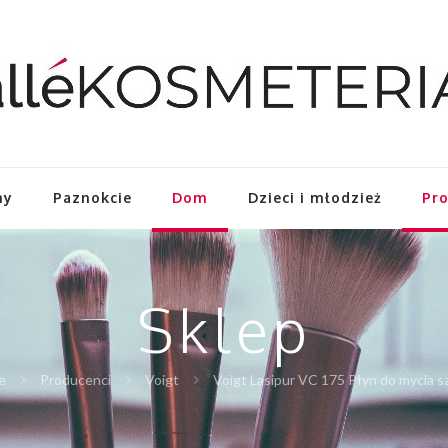
hy
Paznokcie
Dom
Dzieci i młodzież
Pr
Sklep
e
Producenci
Voigt
Voigt Lasipur VC 175 Płyn do mycia sz