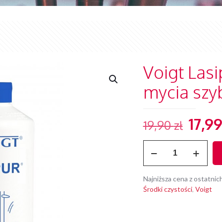
Voigt Lasi
mycia szyb
Pier
17,9
19,90
zł
cena
ilość
wyno
Voigt
19,90
Lasipur
VC
Najniższa cena z ostatnic
175
Środki czystości
,
Voigt
Płyn
do
mycia