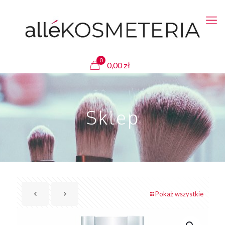
0
0,00
zł
Sklep
Pokaż wszystkie