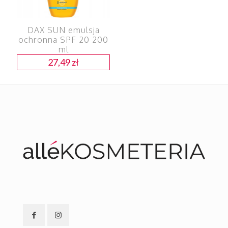
DAX SUN emulsja
ochronna SPF 20 200
ml
27,49
zł