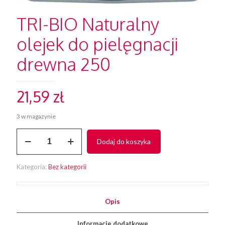
TRI-BIO Naturalny
olejek do pielęgnacji
drewna 250
21,59
zł
3 w magazynie
ilość
Dodaj do koszyka
TRI-
BIO
Naturalny
Kategoria:
Bez kategorii
olejek
do
pielęgnacji
drewna
Opis
250
Informacje dodatkowe