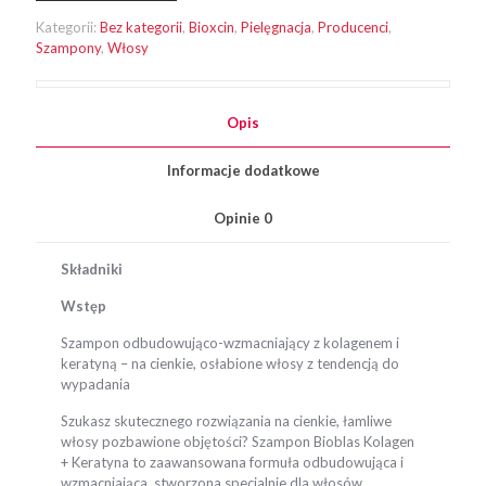
360
Kategorii:
Bez kategorii
,
Bioxcin
,
Pielęgnacja
,
Producenci
,
ml
Szampony
,
Włosy
Keratyna
i
Kolagen
Opis
Informacje dodatkowe
Opinie
0
Składniki
Wstęp
Szampon odbudowująco-wzmacniający z kolagenem i
keratyną – na cienkie, osłabione włosy z tendencją do
wypadania
Szukasz skutecznego rozwiązania na cienkie, łamliwe
włosy pozbawione objętości? Szampon Bioblas Kolagen
+ Keratyna to zaawansowana formuła odbudowująca i
wzmacniająca, stworzona specjalnie dla włosów