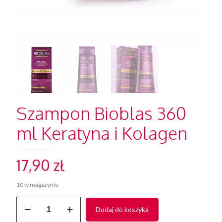
Szampon Bioblas 360
ml Keratyna i Kolagen
17,90
zł
10 w magazynie
ilość
Dodaj do koszyka
Szampon
Bioblas