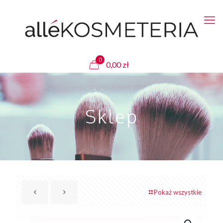
0
0,00
zł
Sklep
Pokaż wszystkie