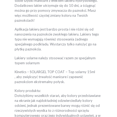
sobie szybki manicure z efektem lakieru hybrydowego.
Dodatkowo lakier utrzymuje się do 10 dni, a ściągnąć
można go przy pomocy zmywacza do paznokci. Masz
więc możliwość częstej zmiany koloru na Twoich
paznokciach!
Aplikacja lakieru jest bardzo prosta i nie różni się od
nanoszenia na paznokcie zwykłego lakieru. Lakiery tego
typu nie wymagają również stosowania żadnego
specjalnego podkładu. Wystarczy tylko nałożyć go na
płytkę paznokcia.
Lakiery solarne należy stosować razem ze specjalnym
topem solarnym
Kinetics – SOLARGEL TOP COAT – Top solarny 15ml
, aby zwiększyć trwałość manicure i zapewnić
paznokciom ekstremalny połysk.
Kolory produktu:
Dołożyliśmy wszelkich starań, aby kolory przedstawiane
na ekranie jak najdokładniej odzwierciedlały kolory
odcieni, jednak prezentowane barwy mogą różnić się od
rzeczywistych wynika to z różnorodności sprzętu
komputerowego oraz jego indywidualnych ustawień, a w