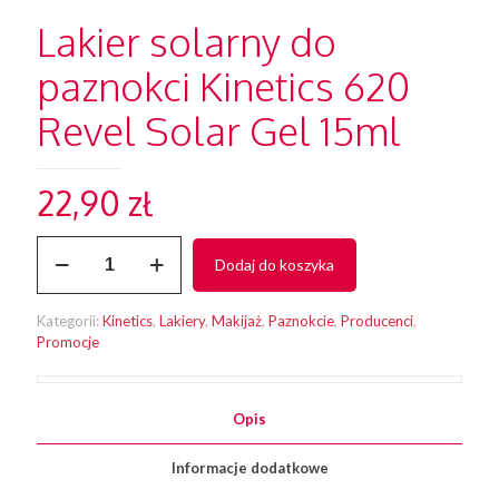
Lakier solarny do
paznokci Kinetics 620
Revel Solar Gel 15ml
22,90
zł
ilość
Dodaj do koszyka
Lakier
solarny
do
Kategorii:
Kinetics
,
Lakiery
,
Makijaż
,
Paznokcie
,
Producenci
,
paznokci
Promocje
Kinetics
620
Revel
Solar
Opis
Gel
15ml
Informacje dodatkowe