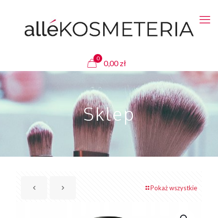
0
0,00
zł
Sklep
Pokaż wszystkie