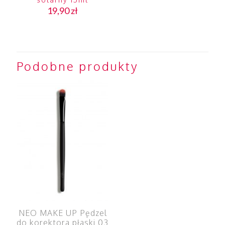
19,90
zł
Podobne produkty
NEO MAKE UP Pędzel
do korektora płaski 03