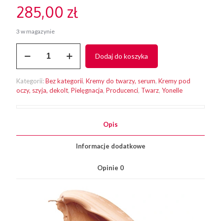
285,00
zł
3 w magazynie
ilość
Dodaj do koszyka
Krem
CC
YONELLE
Kategorii:
Bez kategorii
,
Kremy do twarzy, serum
,
Kremy pod
Metamorphosis
oczy, szyja, dekolt
,
Pielęgnacja
,
Producenci
,
Twarz
,
Yonelle
D3
2
neutral
SPF
Opis
do
10
Informacje dodatkowe
50
ml
Opinie
0