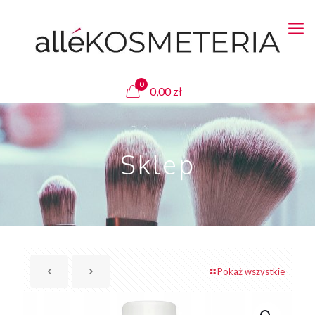
0
0,00
zł
Sklep
Pokaż wszystkie