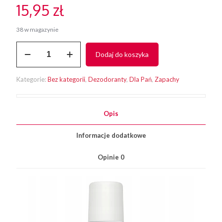
15,95
zł
38 w magazynie
ilość
Dodaj do koszyka
Gosh
Dna
1
Kategorie:
Bez kategorii
,
Dezodoranty
,
Dla Pań
,
Zapachy
For
Women
150ml
dezodorant
Opis
Informacje dodatkowe
Opinie
0