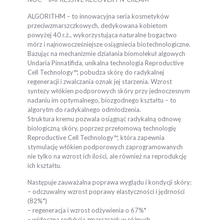
ALGORITHM – to innowacyjna seria kosmetyków
przeciwzmarszczkowych, dedykowana kobietom
powyżej 40 r.ż., wykorzystująca naturalne bogactwo
mórz i najnowocześniejsze osiągniecia biotechnologiczne.
Bazując na mechanizmie działania biomolekuł algowych
Undaria Pinnatifida, unikalna technologia Reproductive
Cell Technology™, pobudza skórę do radykalnej
regeneracji i zwalczania oznak jej starzenia. Wzrost
syntezy włókien podporowych skóry przy jednoczesnym
nadaniu im optymalnego, biozgodnego kształtu – to
algorytm do radykalnego odmłodzenia.
Struktura kremu pozwala osiągnąć radykalną odnowę
biologiczną skóry, poprzez przełomową technologię
Reproductive Cell Technology™, która zapewnia
stymulację włókien podporowych zaprogramowanych
nie tylko na wzrost ich ilości, ale również na reprodukcję
ich kształtu.
Następuje zauważalna poprawa wyglądu i kondycji skóry:
– odczuwalny wzrost poprawy elastyczności i jędrności
(82%*)
– regeneracja i wzrost odżywienia o 67%*
– widoczna redukcja zmarszczek w różnych