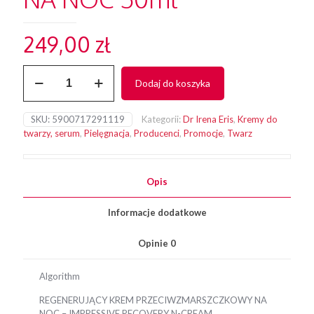
249,00
zł
ilość
Dodaj do koszyka
Dr
Irena
Eris
SKU:
5900717291119
Kategorii:
Dr Irena Eris
,
Kremy do
Algorithm
twarzy, serum
,
Pielęgnacja
,
Producenci
,
Promocje
,
Twarz
REGENERUJĄCY
KREM
PRZECIWZMARSZCZKOWY
NA
Opis
NOC
50ml
Informacje dodatkowe
Opinie
0
Algorithm
REGENERUJĄCY KREM PRZECIWZMARSZCZKOWY NA
NOC – IMPRESSIVE RECOVERY N-CREAM