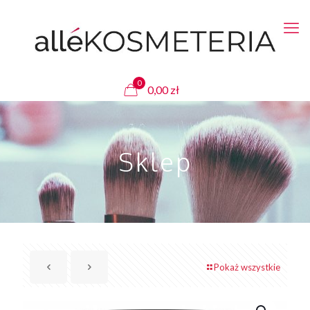
0
0,00
zł
Sklep
Pokaż wszystkie